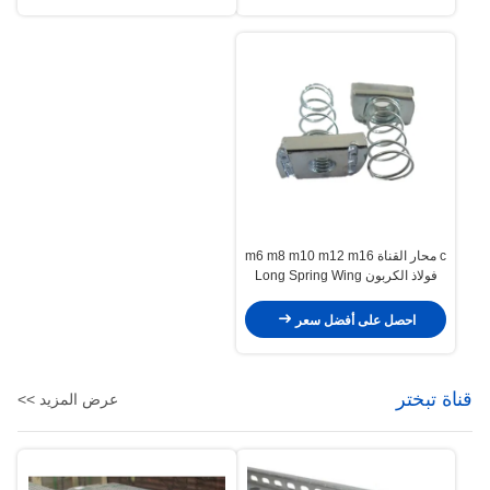
c محار القناة m6 m8 m10 m12 m16
فولاذ الكربون Long Spring Wing
Nut
احصل على أفضل سعر
قناة تبختر
عرض المزيد >>