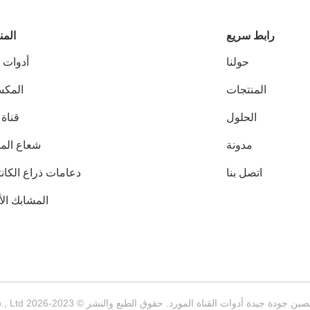
رابط سريع
المن
حولنا
أدوات ا
المنتجات
المك
الحلول
قناة 
مدونة
شعاع الم
اتصل بنا
دعامات ذراع الكانت
المشابك الأ
ين جودة جيدة أدوات القناة المورد. حقوق الطبع والنشر © 2023-2026 Wuxi Hengtong Metal Framing System Co., Ltd. جميع الحقوق محفوظة