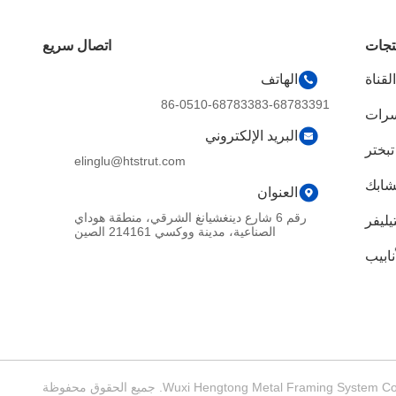
تجات
اتصال سريع
لقناة
الهاتف
86-0510-68783383-68783391
سرات
البريد الإلكتروني
تبختر
elinglu@htstrut.com
شابك
العنوان
رقم 6 شارع دينغشيانغ الشرقي، منطقة هوداي
يليفر
الصناعية، مدينة ووكسي 214161 الصين
نابيب