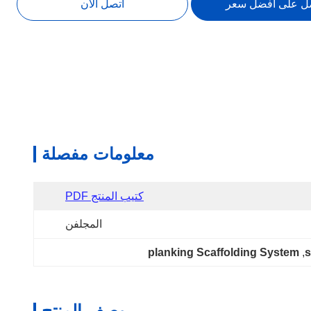
ل على أفضل سعر
اتصل الآن
معلومات مفصلة
كتيب المنتج PDF
المجلفن
planking Scaffolding System
, 
s
وصف المنتج