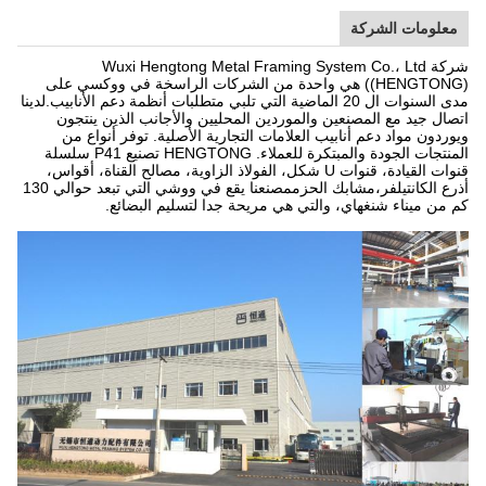
معلومات الشركة
شركة Wuxi Hengtong Metal Framing System Co.، Ltd
((HENGTONG) هي واحدة من الشركات الراسخة في ووكسي على
مدى السنوات ال 20 الماضية التي تلبي متطلبات أنظمة دعم الأنابيب.لدينا
اتصال جيد مع المصنعين والموردين المحليين والأجانب الذين ينتجون
ويوردون مواد دعم أنابيب العلامات التجارية الأصلية. توفر أنواع من
المنتجات الجودة والمبتكرة للعملاء. HENGTONG تصنيع P41 سلسلة
قنوات القيادة، قنوات U شكل، الفولاذ الزاوية، مصالح القناة، أقواس،
أذرع الكانتيلفر،مشابك الحزممصنعنا يقع في ووشي التي تبعد حوالي 130
كم من ميناء شنغهاي، والتي هي مريحة جدا لتسليم البضائع.