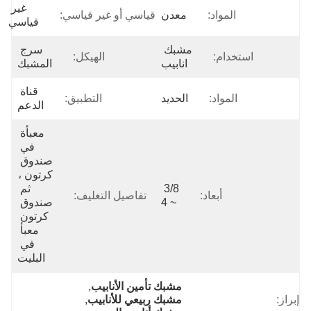
غير 
المواد:
معدن
قياسي أو غير قياسي:
قياسي
مشبك 
سرج 
استخدام:
الهيكل:
انابيب
المشبك
قناة 
المواد:
الحديد
التطبيق:
الدعم
معبأة 
في 
صندوق 
كرتون ، 
3/8 
ثم 
أبعاد:
تفاصيل التغليف:
~ 4
صندوق 
كرتون 
معبأ 
في 
البليت
مشبك تأمين الأنابيب
, 
إبراز:
مشبك ربيعي للأنابيب
, 