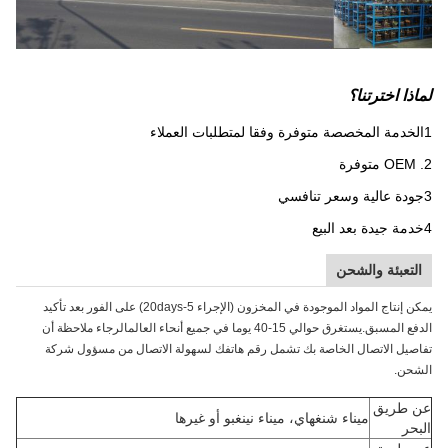
لماذا اخترتنا؟
1الخدمة المخصصة متوفرة وفقا لمتطلبات العملاء
2. OEM متوفرة
3جودة عالية وسعر تنافسي
4خدمة جيدة بعد البيع
التعبئة والشحن
يمكن إنتاج المواد الموجودة في المخزون (الإجراء 5-20days) على الفور بعد تأكيد
الدفع المسبق.يستغرق حوالي 15-40 يوما في جميع أنحاء العالمالرجاء ملاحظة أن
تفاصيل الاتصال الخاصة بك تشمل رقم هاتفك لسهولة الاتصال من مسؤول شركة
الشحن.
عن طريق
ميناء شنغهاي، ميناء نينغبو أو غيرها
البحر