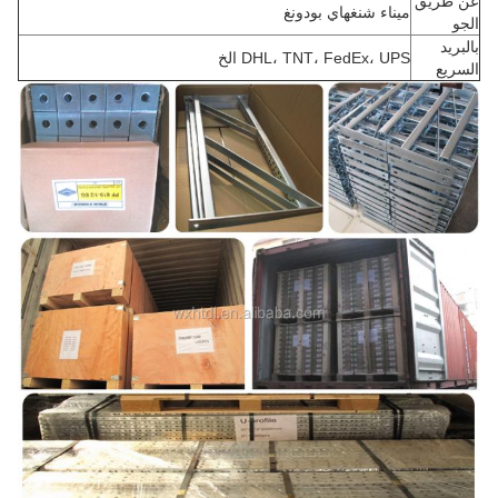
عن طريق
ميناء شنغهاي بودونغ
الجو
بالبريد
DHL، TNT، FedEx، UPS الخ
السريع