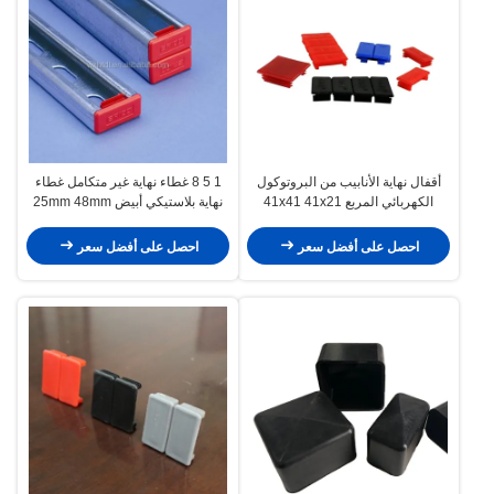
أقفال نهاية الأنابيب من البروتوكول
1 5 8 غطاء نهاية غير متكامل غطاء
الكهربائي المربع 41x41 41x21
نهاية بلاستيكي أبيض 25mm 48mm
41x62 غطاء غطاء القفل المتداخل
احصل على أفضل سعر
احصل على أفضل سعر