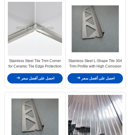
Stainless Steel Tile Trim Corner
304 Stainless Steel L-Shape Tile
for Ceramic Tile Edge Protection
Trim Profile with High Corrosion
and Decorative Framing with
Resistance for Decorative Tile
Easy Installation
Edging
احصل على أفضل سعر
احصل على أفضل سعر