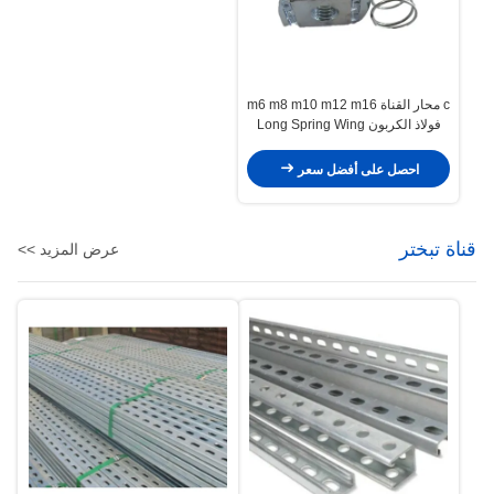
c محار القناة m6 m8 m10 m12 m16
فولاذ الكربون Long Spring Wing
Nut
احصل على أفضل سعر
قناة تبختر
عرض المزيد >>