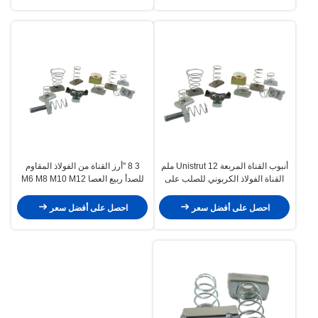
أنبوب القناة المربعة Unistrut 12 ملم
3 8 "أرز القناة من الفولاذ المقاوم
القناة الفولاذ الكربوني للصلب على
للصدأ ربيع العصا M6 M8 M10 M12
شكل C
غسالات الأطباق الصغيرة الكبيرة
احصل على أفضل سعر
احصل على أفضل سعر