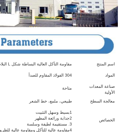
اسم المنتج
مقاومة التآكل العالية البساطة شكل L البلاط الفولاذ المقاوم للصدأ محفوفات الزخرفية
المواد
304 الفولاذ المقاوم للصدأ
صناعة المعدات
متاحة
الأولية
معالجة السطح
طبيعي، ملمع، خط الشعر
1بسيط وسهل التثبيت
2جذابة ورائعة المظهر
الخصائص
3. مستقيمة لطيفة وسلسة
4مقاومة عالية للتآكل ومقاومة عالية للظروف الجوية ومقاومة جيدة للارتداء