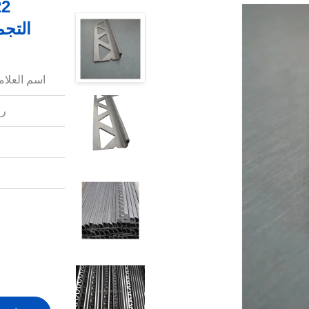
التجم
اسم العلامة
رق