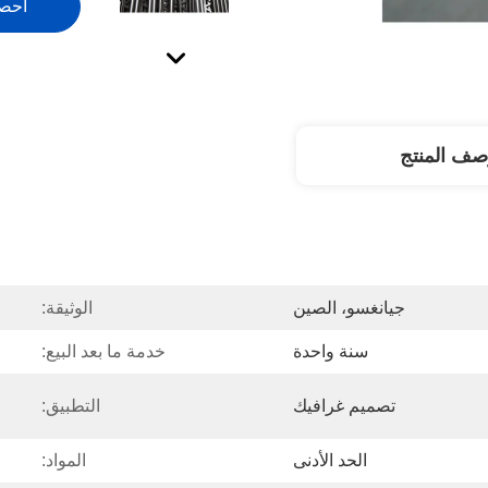
احص
صف المنتج
جيانغسو، الصين
الوثيقة:
سنة واحدة
خدمة ما بعد البيع:
تصميم غرافيك
التطبيق:
الحد الأدنى
المواد: