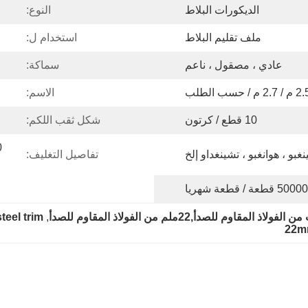
الديكورات البلاط
النوع:
ملف تقليم البلاط
استخدام ل:
عادي ، مصقول ، ناعم
سماكة:
 / 2.7 م / حسب الطلب
الاسم:
10 قطع / كرتون
شكل ثقب اللكم:
غبو ، هوانغبو ، تشينغداو إلخ
تفاصيل التغليف:
50000 قطعة / قطعة شهريا
اوم للصدأ,22ملم من الفولاذ المقاوم للصدأ
, 
teel trim
22mm