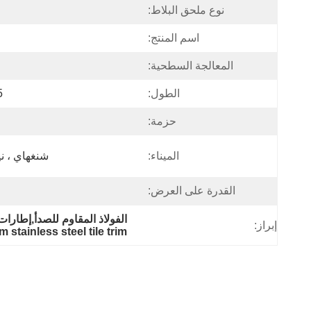
نوع ملحق البلاط:
اسم المنتج:
المعالجة السطحية:
الطول:
2.5 م
حزمة:
الميناء:
شنغهاي ، نين
القدرة على العرض:
الفولاذ المقاوم للصدأ,إطارات من الفولاذ المق
إبراز:
 stainless steel tile trim