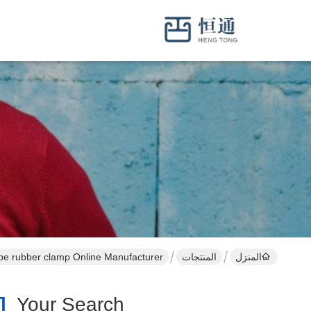
المنزل
المنتجات
pe rubber clamp Online Manufacturer
copper Pipe Rubber Clamp ]
Your Search