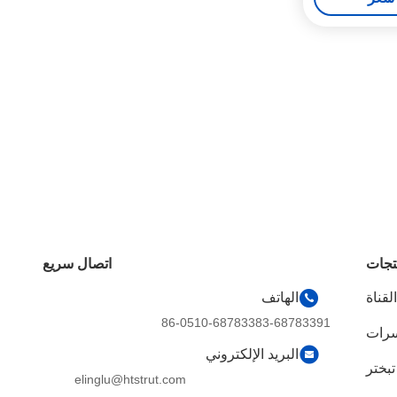
تجات
اتصال سريع
لقناة
الهاتف
86-0510-68783383-68783391
سرات
البريد الإلكتروني
تبختر
elinglu@htstrut.com