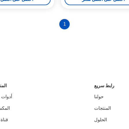
1
رابط سريع
المن
حولنا
أدوات ا
المنتجات
المك
الحلول
قناة 