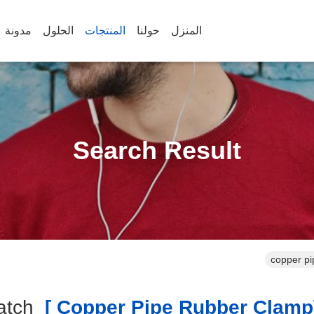
المنزل
حولنا
المنتجات
الحلول
مدونة
Search Result
copper pi
Match
[