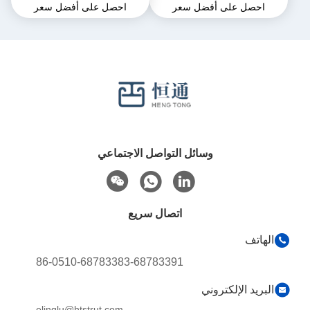
احصل على أفضل سعر
احصل على أفضل سعر
الاهتزازات السيارات
وسائل التواصل الاجتماعي
اتصال سريع
الهاتف
86-0510-68783383-68783391
البريد الإلكتروني
elinglu@htstrut.com