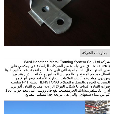
معلومات الشركة
شركة Wuxi Hengtong Metal Framing System Co.، Ltd
((HENGTONG) هي واحدة من الشركات الراسخة في ووكسي على
مدى السنوات ال 20 الماضية التي تلبي متطلبات أنظمة دعم الأنابيب.لدينا
اتصال جيد مع المصنعين والموردين المحليين والأجانب الذين ينتجون
ويوردون مواد دعم أنابيب العلامات التجارية الأصلية. توفر أنواع من
المنتجات الجودة والمبتكرة للعملاء. HENGTONG تصنيع P41 سلسلة
قنوات القيادة، قنوات U شكل، الفولاذ الزاوية، مصالح القناة، أقواس،
أذرع الكانتيلفر،مشابك الحزممصنعنا يقع في ووشي التي تبعد حوالي 130
كم من ميناء شنغهاي، والتي هي مريحة جدا لتسليم البضائع.