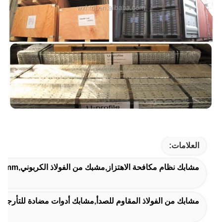
العلامات:
مشابك نظام مكافحة الاهتزاز,مشبك من الفولاذ الكربوني,41x52x6mm مكافحة الاهتزازات
مشابك من الفولاذ المقاوم للصدأ,مشابك أدوات مضادة للتأرجح,أدو