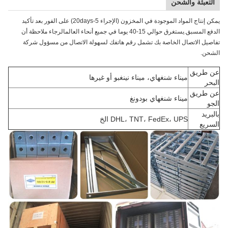
التعبئة والشحن
يمكن إنتاج المواد الموجودة في المخزون (الإجراء 5-20days) على الفور بعد تأكيد
الدفع المسبق.يستغرق حوالي 15-40 يوما في جميع أنحاء العالمالرجاء ملاحظة أن
تفاصيل الاتصال الخاصة بك تشمل رقم هاتفك لسهولة الاتصال من مسؤول شركة
الشحن.
عن طريق
ميناء شنغهاي، ميناء نينغبو أو غيرها
البحر
عن طريق
ميناء شنغهاي بودونغ
الجو
بالبريد
DHL، TNT، FedEx، UPS الخ
السريع