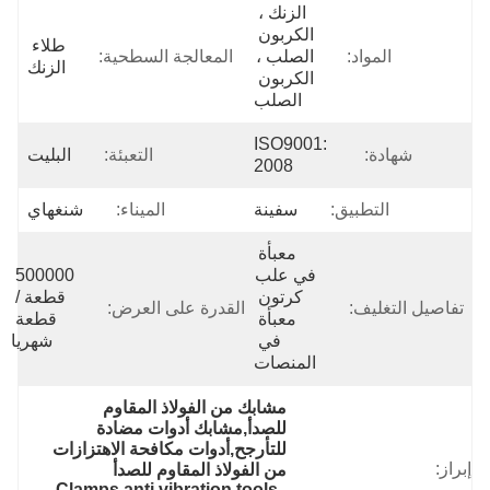
الزنك ، 
الكربون 
طلاء 
المواد:
الصلب ، 
المعالجة السطحية:
الزنك
الكربون 
الصلب
ISO9001: 
شهادة:
التعبئة:
البليت
2008
التطبيق:
سفينة
الميناء:
شنغهاي
معبأة 
في علب 
500000 
كرتون 
قطعة / 
تفاصيل التغليف:
القدرة على العرض:
معبأة 
قطعة 
في 
شهريا
المنصات
مشابك من الفولاذ المقاوم 
للصدأ,مشابك أدوات مضادة 
للتأرجح,أدوات مكافحة الاهتزازات 
إبراز:
من الفولاذ المقاوم للصدأ
, 
Clamps anti vibration tools
, 