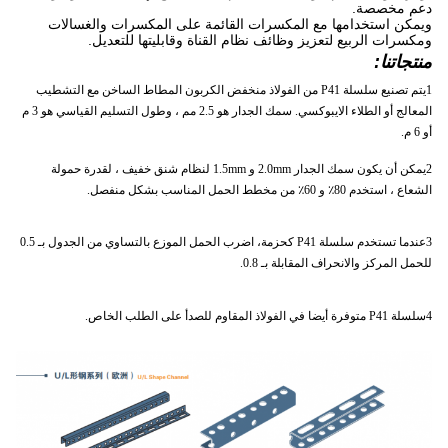
دعم مخصصة.
ويمكن استخدامها مع المكسرات القائمة على المكسرات والغسالات
ومكسرات الربيع لتعزيز وظائف نظام القناة وقابليتها للتعديل.
منتجاتنا:
1يتم تصنيع سلسلة P41 من الفولاذ منخفض الكربون المطاط الساخن مع التشطيب
المعالج أو الطلاء الايبوكسي. سمك الجدار هو 2.5 مم ، وطول التسليم القياسي هو 3 م
أو 6 م.
2يمكن أن يكون سمك الجدار 2.0mm و 1.5mm لنظام شنق خفيف ، لقدرة حمولة
الشعاع ، استخدم 80٪ و 60٪ من مخطط الحمل المناسب بشكل منفصل.
3عندما تستخدم سلسلة P41 كحزمة، اضرب الحمل الموزع بالتساوي من الجدول بـ 0.5
للحمل المركز والانحراف المقابلة بـ 0.8.
4سلسلة P41 متوفرة أيضا في الفولاذ المقاوم للصدأ على الطلب الخاص.