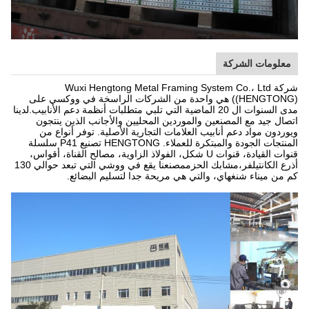
معلومات الشركة
شركة Wuxi Hengtong Metal Framing System Co.، Ltd
((HENGTONG) هي واحدة من الشركات الراسخة في ووكسي على
مدى السنوات ال 20 الماضية التي تلبي متطلبات أنظمة دعم الأنابيب.لدينا
اتصال جيد مع المصنعين والموردين المحليين والأجانب الذين ينتجون
ويوردون مواد دعم أنابيب العلامات التجارية الأصلية. توفر أنواع من
المنتجات الجودة والمبتكرة للعملاء. HENGTONG تصنيع P41 سلسلة
قنوات القيادة، قنوات U شكل، الفولاذ الزاوية، مصالح القناة، أقواس،
أذرع الكانتيلفر،مشابك الحزممصنعنا يقع في ووشي التي تبعد حوالي 130
كم من ميناء شنغهاي، والتي هي مريحة جدا لتسليم البضائع.