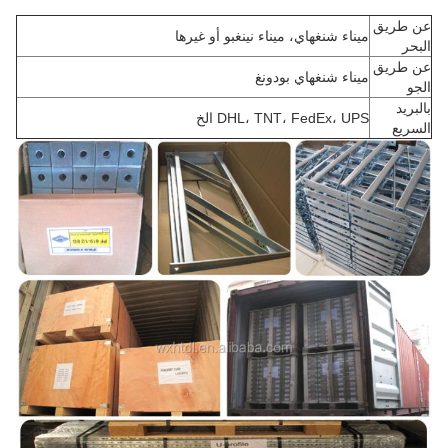
عن طريق
ميناء شنغهاي، ميناء نينغبو أو غيرها
البحر
عن طريق
ميناء شنغهاي بودونغ
الجو
بالبريد
DHL، TNT، FedEx، UPS الخ
السريع