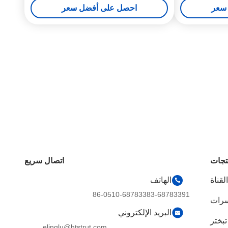
سعر
احصل على أفضل سعر
تجات
اتصال سريع
لقناة
الهاتف
86-0510-68783383-68783391
سرات
البريد الإلكتروني
تبختر
elinglu@htstrut.com