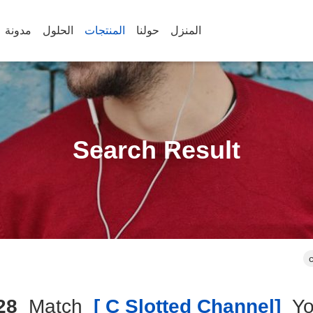
المنزل
حولنا
المنتجات
الحلول
مدونة
Search Result
28
Match
[c Slotted Channel ]
Yo