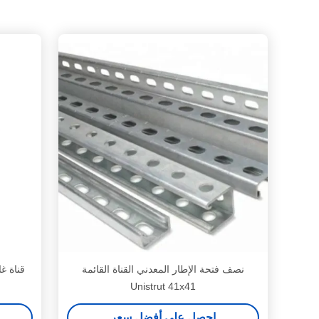
نصف فتحة الإطار المعدني القناة القائمة
قناة غاي سي 1-5/8
Unistrut 41x41
احصل على أفضل سعر