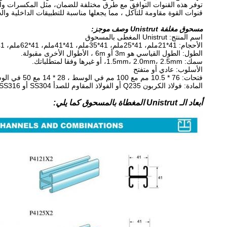
توفر هذه القنوات التوافق مع طرق مختلفة للضمان، مثل المكسرات وا
قنوات القوة مقاومة للتآكل ، مما يجعلها مناسبة للتطبيقات الداخلية وال
مسحوق مغلفة Unistrut وصف موجز:
اسم المنتج: Unistrut المغطى بالمسحوق
الأحجام: 41*21ملم، 41*25ملم، 41*35ملم، 41*41ملم، 41*62ملم، 41*82ملم، من الخلف إلى الخلف
الطول: الطول القياسي هو 3m أو 6m ، الأطوال الأخرى مقبولة.
سمك: 1.5mm، 2.0mm، 2.5mm، أو غيرها وفقا لمتطلباتك.
الأسلوب: عادي أو متفتح
فتحات: 76 * 10.5 مم مع 100 مم في الوسط ، 28 * 14 مع 50 في الوسط ، 18 * 9 أو 30 * 13 مع 50 في الوسط ، 62.5 * 13.5 مع 100 في الوسط ، 30 * 11 مع 50 في الوسط
المادة: فولاذ الكربون Q235 أو الفولاذ المقاوم للصدأ SS304 أو SS316
أبعاد الـ Unistrut المغطاة بالمسحوق كما يلي: