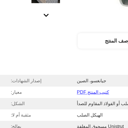
صف المنتج
جيانغسو، الصين
إصدار الشهادات:
كتيب المنتج PDF
معيار:
ب أو الفولاذ المقاوم للصدأ
الشكل:
الهيكل الصلب
مثقبة أم لا:
Unistrut مسحوق المغلفة
يعالج: