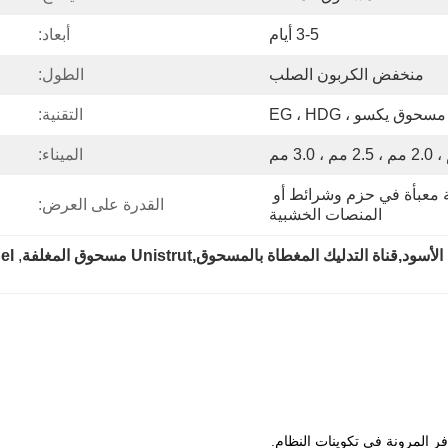
3-5 أيام
أبعاد:
منخفض الكربون الصلب
الطول:
التقنية:
الميناء:
Unistrut مسحوق المغلفة معبأة في حزم وشرائط أو 
القدرة على العرض:
المنصات الخشبية
اة التدليك المغطاة بالمسحوق,Unistrut مسحوق المغلفة
, 
el
ر المرونة في تكوينات النظام.