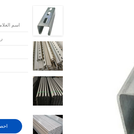
اسم العلامة
رق
احص