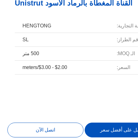
القناة المغطاة بالرماد الأسود Unistrut
 التجارية:
HENGTONG
م الطراز:
SL
الـ MOQ:
500 متر
السعر:
$2.00 - $3.00/meters
ل على أفضل سعر
اتصل الآن