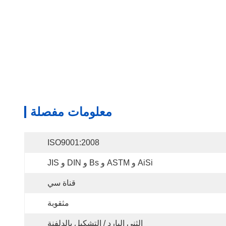
معلومات مفصلة
ISO9001:2008
AiSi و ASTM و Bs و DIN و JIS
قناة سي
مثقوبة
الثني البارد / التشكيل بالدلفنة