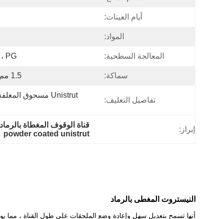
أيام العينات:
المواد:
المعالجة السطحية:
PG ، مسحوق يكسو ، EG ، HDG
سماكة:
1.5 مم ، 2.0 مم ، 2.5 مم ، 3.0 مم
تفاصيل التغليف:
قناة الوقوف المغطاة بالرماد الأسود,قن
إبراز:
powder coated unistrut
النيستروت المغطى بالرماد
أنها تسمح بتعديل سهل وإعادة وضع الملحقات على طول القناة ، مما يوف