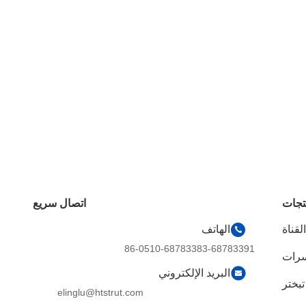
تجات
اتصال سريع
لقناة
الهاتف
86-0510-68783383-68783391
سرات
البريد الإلكتروني
تبختر
elinglu@htstrut.com