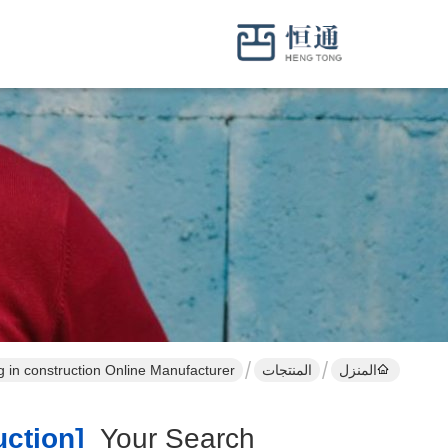
المنزل
المنتجات
ng in construction Online Manufacturer
[planking And Strutting In Construction ]
Your Search