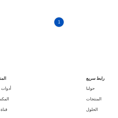
1
رابط سريع
المن
حولنا
أدوات ا
المنتجات
المك
الحلول
قناة 