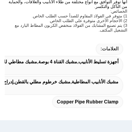
أنها توفر التوافق مع أنواع مختلفة من طلاء الأنابيب والغلافات، والحماية
من التآكل والتكسر.
الخصائص:
1) متوفر في الفولاذ المقاوم للصدأ حسب الطلب الخاص.
2) الأحجام الأخرى متوفرة على الطلب الخاص.
3) يتم تصنيع المشابك من الفولاذ منخفض الكربون المطاط البارد مع
التشغيل المكثف.
العلامات:
أجهزة تسليط الأنابيب,مشبك القناة 4 بوصة,مشبك مطاطي للأنابيب النحاسية
مشبك الأنابيب المطاطية,مشبك خرطوم مطلي بالقطن,إدراج مط
Copper Pipe Rubber Clamp