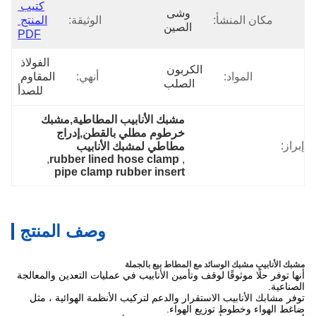
كتيب 
وشى 
مكان المنشأ:
الوثيقة:
المنتج 
الصين
PDF
الفولاذ 
الكربون 
المواد:
أنهي:
المقاوم 
الصلب
للصدأ
مشبك الأنابيب المطاطية,مشبك 
خرطوم مطلي بالقطن,إدراج 
إبراز:
مطاطي لمشبك الأنابيب
, 
rubber lined hose clamp
, 
pipe clamp rubber insert
وصف المنتج
مشبك الأنابيب مشبك الوسائد مع المطاط بيع بالجملة
أنها توفر حلًا موثوقًا لوقف وتأمين الأنابيب في عمليات التعدين والمعالجة
الصناعية.
توفر مشابك الأنابيب الاستقرار والدعم لتركيب الأنظمة الهوائية ، مثل
ضاغط الهواء وخطوط توزيع الهواء.