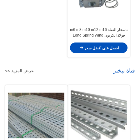
c محار القناة m6 m8 m10 m12 m16
فولاذ الكربون Long Spring Wing
Nut
احصل على أفضل سعر
قناة تبختر
عرض المزيد >>