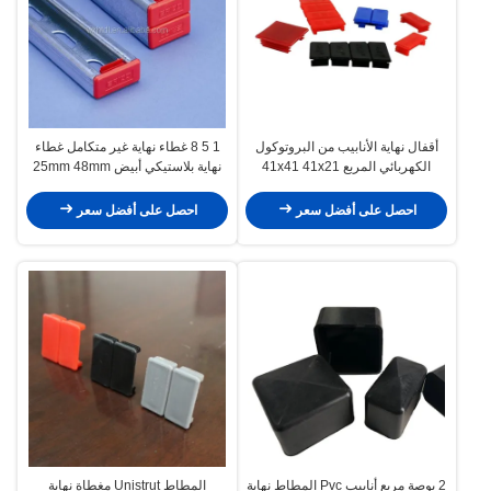
أقفال نهاية الأنابيب من البروتوكول
1 5 8 غطاء نهاية غير متكامل غطاء
الكهربائي المربع 41x41 41x21
نهاية بلاستيكي أبيض 25mm 48mm
41x62 غطاء غطاء القفل المتداخل
احصل على أفضل سعر
احصل على أفضل سعر
2 بوصة مربع أنابيب Pvc المطاط نهاية
المطاط Unistrut مغطاة نهاية