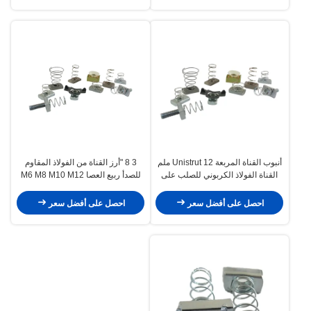
أنبوب القناة المربعة Unistrut 12 ملم
3 8 "أرز القناة من الفولاذ المقاوم
القناة الفولاذ الكربوني للصلب على
للصدأ ربيع العصا M6 M8 M10 M12
شكل C
غسالات الأطباق الصغيرة الكبيرة
احصل على أفضل سعر
احصل على أفضل سعر