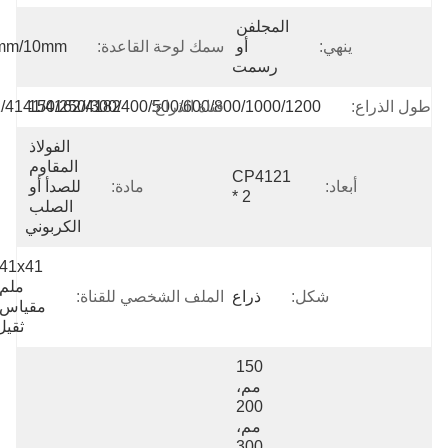
المجلفن 
ينهي:
أو 
سمك لوحة القاعدة:
6mm/8mm/10mm
رسمت
راع:
قناة الذراع:
150/250/300/400/500/600/800/1000/1200
4121/4141/4162/4182
الفولاذ 
المقاوم 
CP4121 
أبعاد:
مادة:
للصدأ أو 
* 2
الصلب 
الكربوني
41x41 
ملم 
شكل:
ذراع
الملف الشخصي للقناة:
مقياس 
ثقيل
150 
مم، 
200 
مم، 
300 