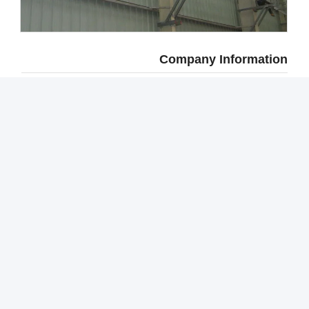
Company Informa
Wuxi Hengtong Metal Framing System Co.
(HENGTONG) is one of the well established firms in Wux
the past 20 years meeting the requirements of
Supporting Systems. We have good contacts with dom
and foreign manufacturers and suppliers producin
supplying original branded pipe supporting mate
HENGTONG manufactures P41 series strut channe
shape channels, angle steels, channel fittings, bra
cantilever arms, beam clamps, pipe clamps etc. Our fa
is located in Wuxi which is about 130km from Shanghai 
making goods delivery very conven