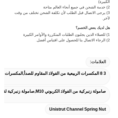
الكبيرة)
2) خدمة الشحن في جميع أنحاء العالم متاحة
3) يرجى الاتصال قبل الطلب لأن تكلفة الشحن تختلف من وقت
لآخر.
هل لديك بعض الخصم؟
1) للعملاء الذين يجلبون الطلبات المتكررة والأوامر الكبيرة
2) الرجاء الاتصال بنا للحصول على اقتباس أفضل.
العلامات:
3 8 المكسرات الربيعية من الفولاذ المقاوم للصدأ,المكسرات الجناحية المملوءة بالربيع,3/8 بوصة. قناة القوس الربيعي الجوز 5 حزمة
صامولة زنبركية من الفولاذ الكربوني M10,صامولة زنبركية لقطاع القناة الفولاذي M12,مشبك زنبركي من الفولاذ الكربوني للقناة
Unistrut Channel Spring Nut