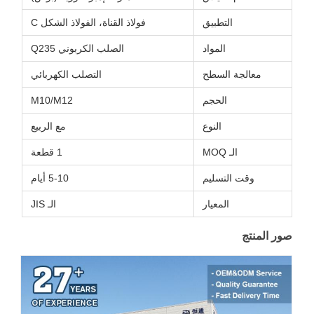
التطبيق
فولاذ القناة، الفولاذ الشكل C
المواد
الصلب الكربوني Q235
معالجة السطح
التصلب الكهربائي
الحجم
M10/M12
النوع
مع الربيع
الـ MOQ
1 قطعة
وقت التسليم
5-10 أيام
المعيار
الـ JIS
صور المنتج