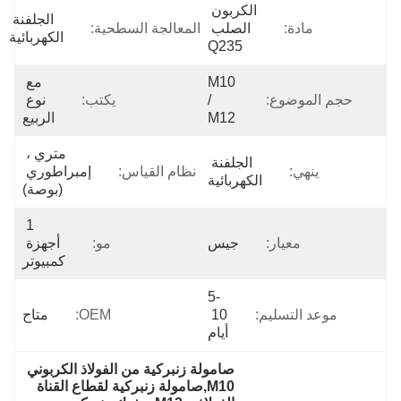
الكربون 
الجلفنة 
مادة:
الصلب 
المعالجة السطحية:
الكهربائية
Q235
M10 
مع 
حجم الموضوع:
/ 
يكتب:
نوع 
M12
الربيع
متري ، 
الجلفنة 
ينهي:
نظام القياس:
إمبراطوري 
الكهربائية
(بوصة)
1 
معيار:
جيس
مو:
أجهزة 
كمبيوتر
5-
موعد التسليم:
10 
OEM:
متاح
أيام
صامولة زنبركية من الفولاذ الكربوني 
M10,صامولة زنبركية لقطاع القناة 