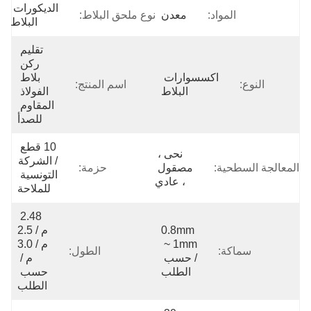
الديكورات 
المواد:
معدن
نوع ملحق البلاط:
البلاط
تقليم 
ركن 
اكسسوارات 
بلاط 
النوع:
اسم المنتج:
البلاط
الفولاذ 
المقاوم 
للصدأ
10 قطع 
نحى ، 
/ الشركة 
المعالجة السطحية:
مصقول 
حزمة:
التونسية 
، عادي
للملاحة
2.48 
0.8mm 
م / 2.5 
~ 1mm 
م / 3.0 
سماكة:
الطول:
/ حسب 
م / 
الطلب
حسب 
الطلب