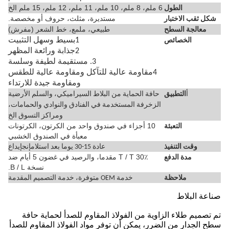
6 ملم، 8 ملم، 10 ملم، 11 ملم، 12 ملم، 15 ملم الخ
الطول
مستديرة، مثلث، حروف أو مخصصة.
شكل ثقب الاختبار
طبيعي، ملمع، خط الشعر (مفرش)
معالجة السطح
1بسيط وسهل التثبيت
الخصائص
2جذابة ورائعة المظهر
3. مستقيمة لطيفة وسلسة
4مقاومة عالية للتآكل ومقاومة عالية للطقس
ومقاومة جيدة للارتداء
أ
التطبيق
حافة الحماية من البلاط السيراميكي، والسلم الأرضية
الزخرفة المستخدمة في الفنادق والنوادي والحمامات،
ومراكز التسوق الخ
10 أجزاء في صندوق واحد من الكرتون، الكرتونات
التعبئة
معبأة في الصندوق الخشبي
إنج
وقت التنفيذ
عادة 15-30 يوما بعد استلام
إيداع
30٪ T / T مقدما، والرصيد في غضون 5 أيام ضد
مدة الدفع
نسخة B / L.
ملاحظة
خدمة OEM متوفرة، خدمة التصميم المقدمة
صناعة البلاط
تم تصميم طلاء الزاوية من الفولاذ المقاوم للصدأ لحماية حافة
سطح الجدار من الضرر، يمكن أن توفر مواد الفولاذ المقاوم للصدأ