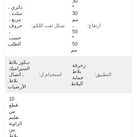
30 
* 
دائري ، 
30 
مثلث ، 
مم 
مربع ، 
ارتفاع:
، 
شكل ثقب اللكم:
حروف 
، 
50 
* 
حسب 
50 
الطلب
مم
ديكور بلاط 
زخرفة 
السيراميك 
بلاط 
التطبيق:
استخدام ل:
، اتصال 
حماية 
بلاط 
البلاط
الأرضيات
10 
قطع 
من 
تقليم 
الزاوية 
من 
بلاط 