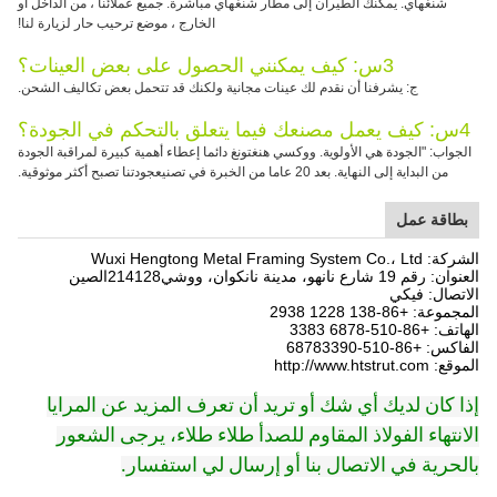
شنغهاي. يمكنك الطيران إلى مطار شنغهاي مباشرة. جميع عملائنا ، من الداخل أو
الخارج ، موضع ترحيب حار لزيارة لنا!
3س: كيف يمكنني الحصول على بعض العينات؟
ج: يشرفنا أن نقدم لك عينات مجانية ولكنك قد تتحمل بعض تكاليف الشحن.
4س: كيف يعمل مصنعك فيما يتعلق بالتحكم في الجودة؟
الجواب: "الجودة هي الأولوية. ووكسي هنغتونغ دائما إعطاء أهمية كبيرة لمراقبة الجودة
من البداية إلى النهاية. بعد 20 عاما من الخبرة في تصنيعجودتنا تصبح أكثر موثوقية.
بطاقة عمل
الشركة: Wuxi Hengtong Metal Framing System Co.، Ltd
العنوان: رقم 19 شارع نانهو، مدينة نانكوان، ووشي
214128
الصين
الاتصال: فيكي
المجموعة: +86-138 1228 2938
الهاتف: +86-510-6878 3383
الفاكس: +86-510-68783390
الموقع: http://www.htstrut.com
إذا كان لديك أي شك أو تريد أن تعرف المزيد عن المرايا
الانتهاء الفولاذ المقاوم للصدأ طلاء طلاء، يرجى الشعور
بالحرية في الاتصال بنا أو إرسال لي استفسار.