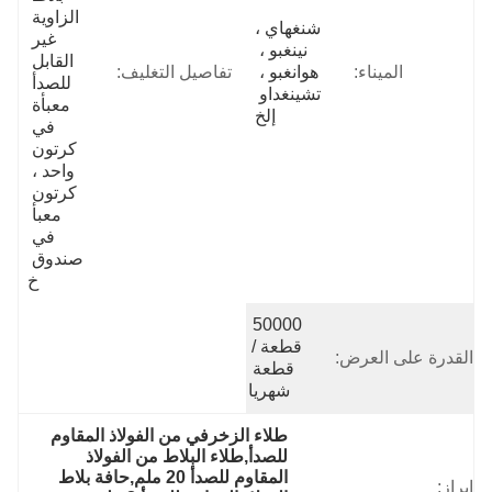
الزاوية 
شنغهاي ، 
غير 
نينغبو ، 
القابل 
الميناء:
هوانغبو ، 
تفاصيل التغليف:
للصدأ 
تشينغداو 
معبأة 
إلخ
في 
كرتون 
واحد ، 
كرتون 
معبأ 
في 
صندوق 
خ
50000 
قطعة / 
القدرة على العرض:
قطعة 
شهريا
طلاء الزخرفي من الفولاذ المقاوم 
للصدأ,طلاء البلاط من الفولاذ 
المقاوم للصدأ 20 ملم,حافة بلاط 
إبراز: