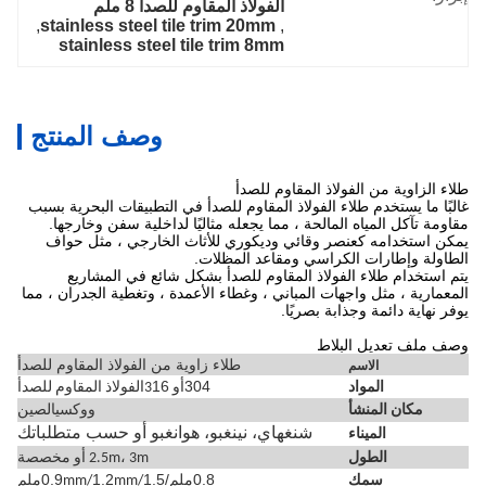
الفولاذ المقاوم للصدأ 8 ملم
, 
stainless steel tile trim 20mm
, 
stainless steel tile trim 8mm
وصف المنتج
طلاء الزاوية من الفولاذ المقاوم للصدأ
غالبًا ما يستخدم طلاء الفولاذ المقاوم للصدأ في التطبيقات البحرية بسبب
مقاومة تآكل المياه المالحة ، مما يجعله مثاليًا لداخلية سفن وخارجها.
يمكن استخدامه كعنصر وقائي وديكوري للأثاث الخارجي ، مثل حواف
الطاولة وإطارات الكراسي ومقاعد المظلات.
يتم استخدام طلاء الفولاذ المقاوم للصدأ بشكل شائع في المشاريع
المعمارية ، مثل واجهات المباني ، وغطاء الأعمدة ، وتغطية الجدران ، مما
يوفر نهاية دائمة وجذابة بصريًا.
وصف ملف تعديل البلاط
طلاء زاوية من الفولاذ المقاوم للصدأ
الاسم
16
304
المواد
أو 3
الفولاذ المقاوم للصدأ
مكان المنشأ
ووكسي
الصين
شنغهاي، نينغبو، هوانغبو أو حسب متطلباتك
الميناء
الطول
2.5m، 3m أو مخصصة
0.8ملم/0.9
1.5
1.2
سمك
mm/
mm/
ملم