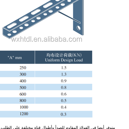
متوفر أيضا في الفولاذ المقاوم للصدأ وأطوال قناة مختلفة على الطلب.