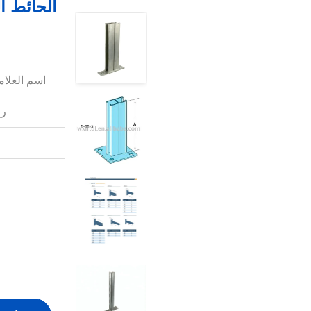
الحائط ا
اسم العلامة
رق