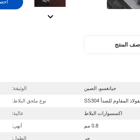
احص
صف المنتج
جيانغسو، الصين
الوثيقة:
فولاذ المقاوم للصدأ SS304
نوع ملحق البلاط:
اكسسوارات البلاط
عالية:
0.8 مم
أنهي:
حر
الطول: