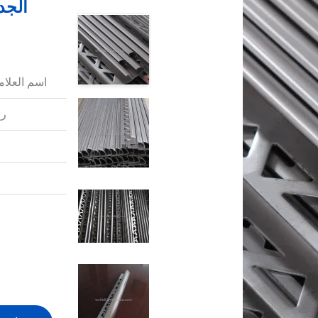
اسم العلامة
رق